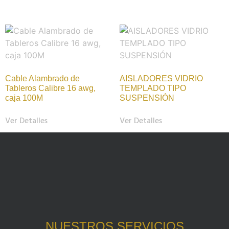
Cable Alambrado de
AISLADORES VIDRIO
Tableros Calibre 16 awg,
TEMPLADO TIPO
caja 100M
SUSPENSIÓN
Ver Detalles
Ver Detalles
NUESTROS SERVICIOS