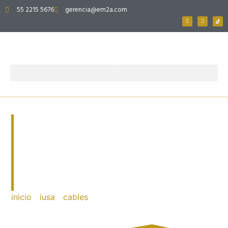
55 2215 5676
gerencia@em2a.com
CABLE THHW-LS
ROHS CALIBRE 14
AWG, BOLSA 20M
inicio
/
iusa
/
cables
/ cable thhw-ls rohs calibre 14
awg, bolsa 20m