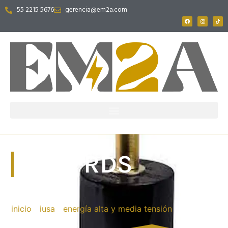
55 2215 5676
gerencia@em2a.com
PRBT RDS
inicio
/
iusa
/
energía alta y media tensión
/ prbt rds