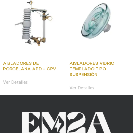
AISLADORES DE
AISLADORES VIDRIO
PORCELANA APD – CPV
TEMPLADO TIPO
SUSPENSIÓN
Ver Detalles
Ver Detalles