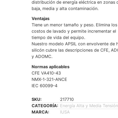
distribución de energía eléctrica en zonas 
baja, media y alta contaminación.
Ventajas
Tiene un menor tamaño y peso. Elimina los
costos de lavado y permite incrementar el
tiempo de vida del equipo.
Nuestro modelo APSIL con envolvente de h
silicón cubre las descripciones de CFE, A
y ADOMC.
Normas aplicables
CFE VA410-43
NMX-1-321-ANCE
IEC 60099-4
SKU:
217710
CATEGORÍA:
Energía Alta y Media Tensión
MARCA:
IUSA