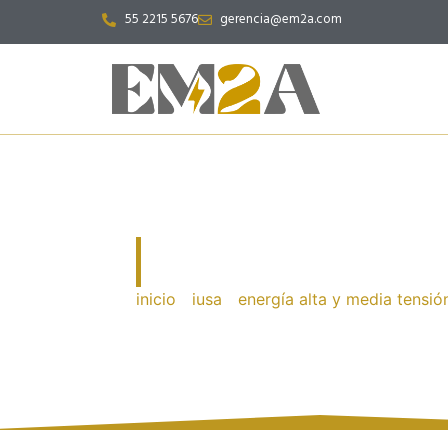
55 2215 5676
gerencia@em2a.com
SINTÉTICO 
inicio
/
iusa
/
energía alta y media tensió