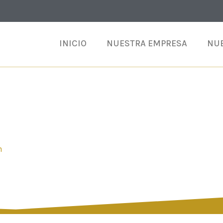
INICIO
NUESTRA EMPRESA
NUE
DE ÓXIDOS METÁLIC
n
/ sintético de óxidos metálicos